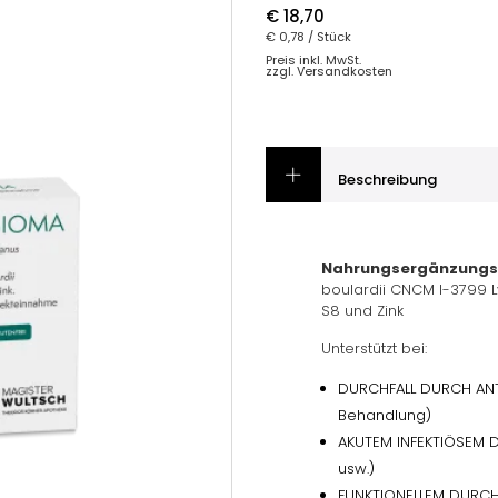
€ 18,70
€ 0,78
/ Stück
Preis inkl. MwSt.
zzgl. Versandkosten
Beschreibung
Nahrungsergänzungs
boulardii CNCM I-3799 
S8 und Zink
Unterstützt bei:
DURCHFALL DURCH ANTI
Behandlung)
AKUTEM INFEKTIÖSEM DURC
usw.)
FUNKTIONELLEM DURCHF