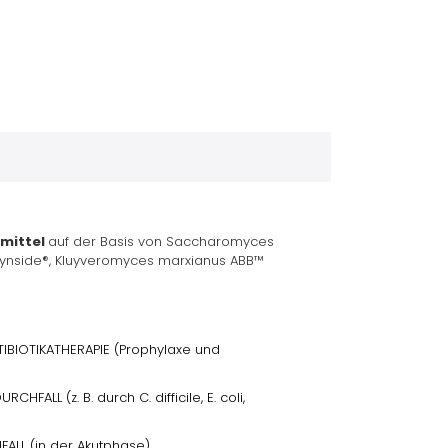
mittel
auf der Basis von Saccharomyces
Lynside®, Kluyveromyces marxianus ABB™
BIOTIKATHERAPIE (Prophylaxe und
HFALL (z. B. durch C. difficile, E. coli,
ALL (in der Akutphase)