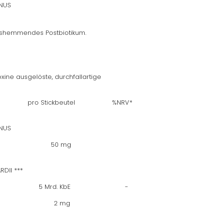
NUS
ngshemmendes Postbiotikum.
xine ausgelöste, durchfallartige
ERTE pro Stickbeutel %NRV*
ANUS
 S8° 50 mg
DII ***
YNSIDE®** 5 Mrd. KbE -
K 2 mg