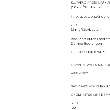
KLUYVEROMYCES MARXIA
(50 mg/Stickbeutel)
Innovatives, entzündu
ZINK
(2 mg/Stickbeutel)
Reduziert durch Enteroto
Darmentleerungen.
DURCHSCHNITTSW
​KLUYVEROMYCES MARXI
ABBTM
​-
SACCHAROMYCES BOULAR
CNCM I-3799 L
ZIN
20​