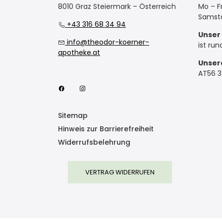
8010 Graz Steiermark – Österreich
Mo – Fr
Samsta
+43 316 68 34 94
Unser 
info@theodor-koerner-
ist run
apotheke.at
Unser
AT56 
Sitemap
Hinweis zur Barrierefreiheit
Widerrufsbelehrung
VERTRAG WIDERRUFEN