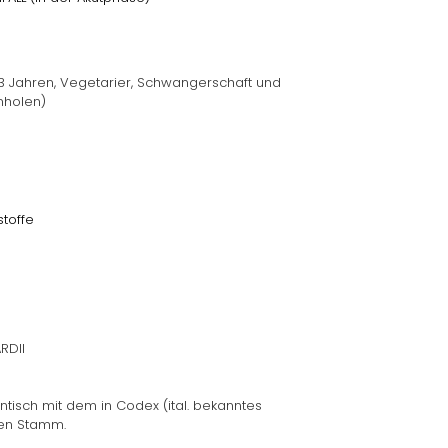
 3 Jahren, Vegetarier, Schwangerschaft und
inholen)
toffe
RDII
ntisch mit dem in Codex (ital. bekanntes
ten Stamm.