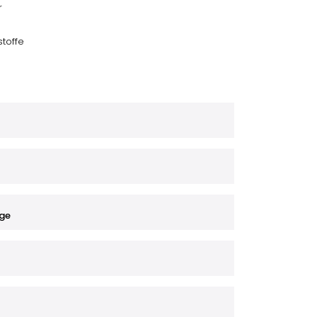
r
toffe
ge