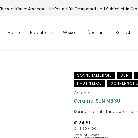
Theodor Körner Apotheke - ihr Partner für Gesundheit und Schönheit in Gra
Home
Produkte
Wissen
Über uns
Kontakt
SONNENALLERGIE
SUN
HAUTPFLEGE
SONNENSCH
Ceramol
Ceramol SUN MB 30
Sonnenschutz für überempfin
€ 24,90
€ 49,80
/ 100 ml
Preis inkl. MwSt.
zzgl. Versandkosten