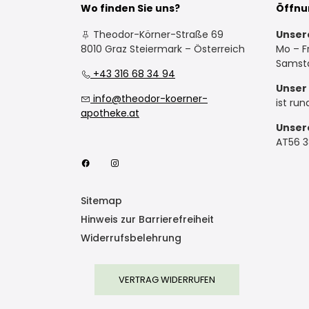
Wo finden Sie uns?
Öffnu
Theodor-Körner-Straße 69
Unser
8010 Graz Steiermark – Österreich
Mo – Fr
Samsta
+43 316 68 34 94
Unser 
info@theodor-koerner-
ist run
apotheke.at
Unser
AT56 
Sitemap
Hinweis zur Barrierefreiheit
Widerrufsbelehrung
VERTRAG WIDERRUFEN