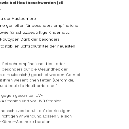
 sowie bei Hautbeschwerden (zB
.
u der Hautbarriere
nne genießen für besonders empfindliche
owie für schutzbedürftige Kinderhaut.
e Hauttypen Dank der besonders
ostabilen Lichtschutzfilter der neuesten
: Bei sehr empfindlicher Haut oder
besonders auf die Gesundheit der
rste Hautschicht) geachtet werden. Cermol
it ihren wesentlichen Fetten (Ceramide,
 und baut die Hautbarriere auf.
: gegen gesamten UV-
A Strahlen und vor UVB Strahlen.
nenschutzes beruht auf der richtigen
 richtigen Anwendung. Lassen Sie sich
-Körner-Apotheke beraten.