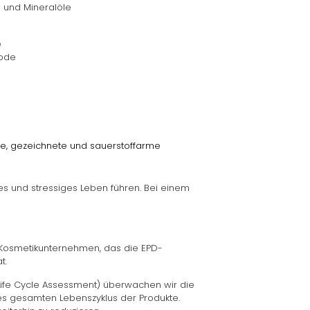
 und Mineralöle
e
hode
ge, gezeichnete und sauerstoffarme
ches und stressiges Leben führen. Bei einem
Kosmetikunternehmen, das die EPD-
t.
Life Cycle Assessment) überwachen wir die
 gesamten Lebenszyklus der Produkte.