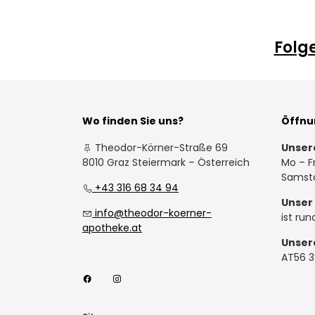
Folg
Wo finden Sie uns?
Öffnu
Theodor-Körner-Straße 69
Unser
8010 Graz Steiermark – Österreich
Mo – Fr
Samsta
+43 316 68 34 94
Unser 
info@theodor-koerner-
ist run
apotheke.at
Unser
AT56 