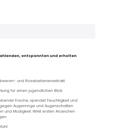
trahlenden, entspannten und erholten
beeren- und Rosskastanienextrakt.
rkung für einen jugendlichen Blick.
ebende Frische, spendet Feuchtigkeit und
kt gegen Augenringe und Augenschatten
n und Müdigkeit. Wirkt ersten Anzeichen
gen.
fühl