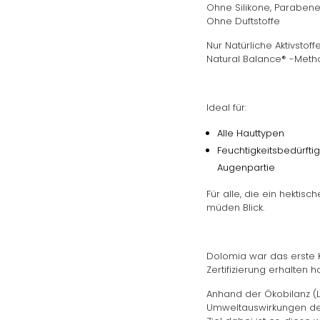
Ohne Silikone, Parabene
Ohne Duftstoffe
Nur Natürliche Aktivstoff
Natural Balance® -Met
Ideal für:
Alle Hauttypen
Feuchtigkeitsbedürfti
Augenpartie
Für alle, die ein hektis
müden Blick.
Dolomia war das erste 
Zertifizierung erhalten ha
Anhand der Ökobilanz (
Umweltauswirkungen des