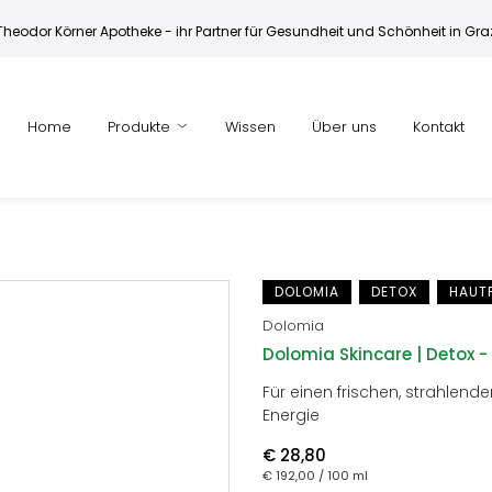
Theodor Körner Apotheke - ihr Partner für Gesundheit und Schönheit in Gra
Home
Produkte
Wissen
Über uns
Kontakt
DOLOMIA
DETOX
HAUT
Dolomia
Dolomia Skincare | Detox -
Für einen frischen, strahlende
Energie
€ 28,80
€ 192,00
/ 100 ml