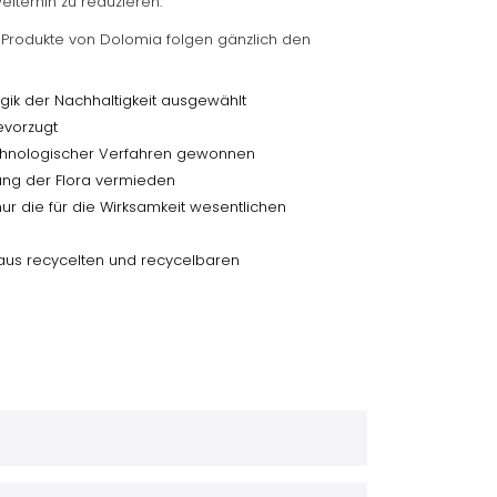
weiterhin zu reduzieren.
 Produkte von Dolomia folgen gänzlich den
gik der Nachhaltigkeit ausgewählt
evorzugt
technologischer Verfahren gewonnen
g der Flora vermieden
ur die für die Wirksamkeit wesentlichen
aus recycelten und recycelbaren