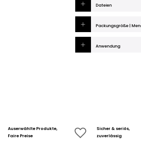
Dateien
Packungsgröße | Men
Anwendung
Auserwählte Produkte,
Sicher & seriös,
Faire Preise
zuverlässig