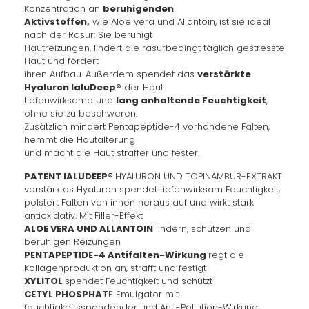
Konzentration an
beruhigenden
Aktivstoffen,
wie Aloe vera und Allantoin, ist sie ideal
nach der Rasur: Sie beruhigt
Hautreizungen, lindert die rasurbedingt täglich gestresste
Haut und fördert
ihren Aufbau. Außerdem spendet das
verstärkte
Hyaluron IaluDeep®
der Haut
tiefenwirksame und
lang anhaltende Feuchtigkeit
,
ohne sie zu beschweren.
Zusätzlich mindert Pentapeptide-4 vorhandene Falten,
hemmt die Hautalterung
und macht die Haut straffer und fester.
PATENT IALUDEEP®
HYALURON UND TOPINAMBUR-EXTRAKT
verstärktes Hyaluron spendet tiefenwirksam Feuchtigkeit,
polstert Falten von innen heraus auf und wirkt stark
antioxidativ. Mit Filler-Effekt
ALOE VERA UND ALLANTOIN
lindern, schützen und
beruhigen Reizungen
PENTAPEPTIDE-4 Antifalten-Wirkung
regt die
Kollagenproduktion an, strafft und festigt
XYLITOL
spendet Feuchtigkeit und schützt
CETYL PHOSPHAT
E Emulgator mit
feuchtigkeitsspendender und Anti-Pollution-Wirkung