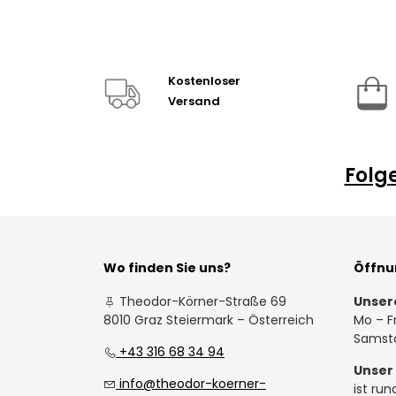
Kostenloser
Versand
Folg
Wo finden Sie uns?
Öffnu
Theodor-Körner-Straße 69
Unser
8010 Graz Steiermark – Österreich
Mo – Fr
Samsta
+43 316 68 34 94
Unser 
info@theodor-koerner-
ist run