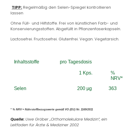
TIPP:
Regelmäßig den Selen-Spiegel kontrollieren
lassen
Ohne Füll- und Hilfstoffe. Frei von künstlichen Farb- und
Konservierungsstoffen. Abgefüllt in Pflanzenfaserkapseln.
Lactosefrei. Fructosefrei. Glutenfrei. Vegan. Vegetarsich.
Inhaltsstoffe
pro Tagesdosis
1
Kps.
%
NRV*
Selen
200
µg
363
* %
NRV
=
Nährstoffbezugswerte
gemäß
VO
(EU)
Nr.
1169/2011
Quelle:
Uwe Gröber „Orthomolekulare Medizin“, ein
Leitfaden für Ärzte & Mediziner 2002