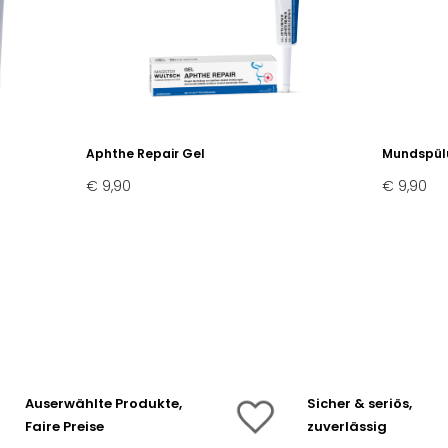
Aphthe Repair Gel
Mundspülu
€ 9,90
€ 9,90
Auserwählte Produkte,
Sicher & seriös,
Faire Preise
zuverlässig