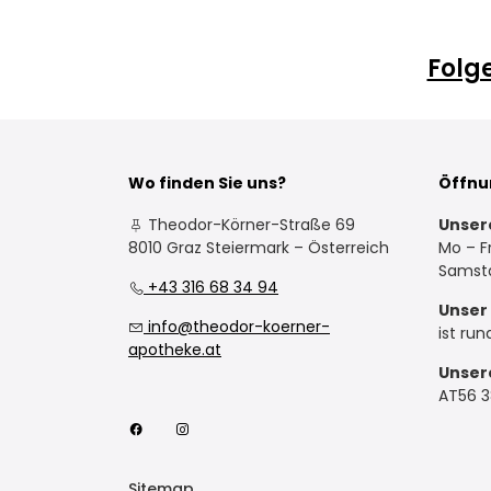
Folg
Wo finden Sie uns?
Öffnu
Theodor-Körner-Straße 69
Unser
8010 Graz Steiermark – Österreich
Mo – Fr
Samsta
+43 316 68 34 94
Unser 
info@theodor-koerner-
ist run
apotheke.at
Unser
AT56 
Sitemap